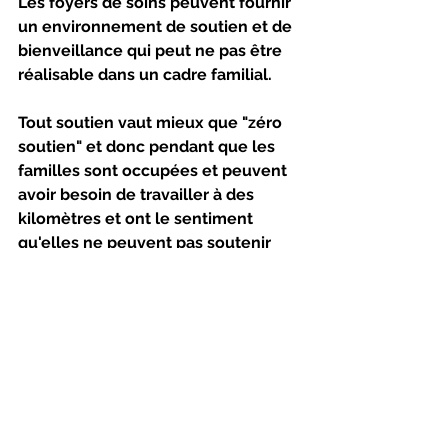
Les foyers de soins peuvent fournir 
un environnement de soutien et de 
bienveillance qui peut ne pas être 
réalisable dans un cadre familial.
Tout soutien vaut mieux que "zéro 
soutien" et donc pendant que les 
familles sont occupées et peuvent 
avoir besoin de travailler à des 
kilomètres et ont le sentiment 
qu'elles ne peuvent pas soutenir 
leurs proches et que ceux qui 
peuvent se le permettre ont 
l'impression de faire ce qu'il faut 
pour leur membre de la famille âgé 
de la famille en les admettant dans 
une maison de retraite, nous vous 
conseillons de demander à votre 
membre âgé de la famille ce qu'il 