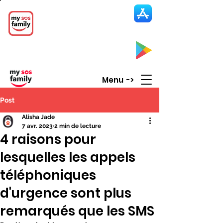
My SOS Family
Emergency Alert
App
CLICK UP HERE to SEE the APP
Menu ->
Post
Alisha Jade
7 avr. 2023
2 min de lecture
4 raisons pour
lesquelles les appels
téléphoniques
d'urgence sont plus
remarqués que les SMS