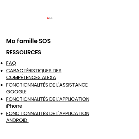
Ma famille SOS
RESSOURCES
FAQ
Renforcer les
Protégez les
CARACTÉRISTIQUES DES
protocoles de
enseignants :
COMPÉTENCES ALEXA
FONCTIONNALITÉS DE L'ASSISTANCE
sécurité pour les
améliorez la s
GOOGLE
travailleurs du
dans les écol
FONCTIONNALITÉS DE L'APPLICATION
bâtiment avec l'app
l'application 
iPhone
My SOS Family
Family
FONCTIONNALITÉS DE L'APPLICATION
ANDROID
FONCTION TÉLÉPHONE À LA MAISON
CE QUE FAIT SOS CONTACT