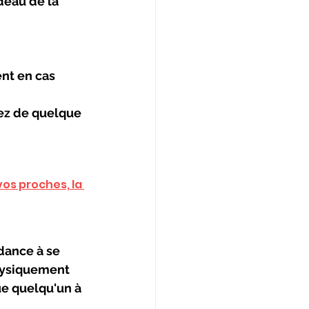
deau de la 
nt en cas 
ez de quelque 
os proches, la 
dance à se 
physiquement 
e quelqu'un à 