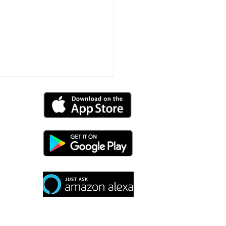
égez les
ignants : améliorez
écurité dans les
es avec l'application