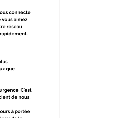
vous connecte 
e vous aimez 
tre réseau 
e rapidement.
lus 
ux que 
urgence. C'est 
cient de nous.
ours à portée 