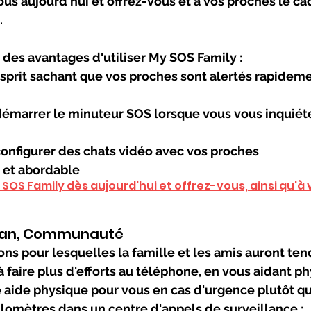
vous aujourd'hui et offrez-vous et à vos proches le ca
.
des avantages d'utiliser My SOS Family :
esprit sachant que vos proches sont alertés rapideme
 démarrer le minuteur SOS lorsque vous vous inquiét
 configurer des chats vidéo avec vos proches
er et abordable
SOS Family dès aujourd'hui et offrez-vous, ainsi qu'à v
Clan, Communauté 
ons pour lesquelles la famille et les amis auront ten
à faire plus d'efforts au téléphone, en vous aidant 
 aide physique pour vous en cas d'urgence plutôt qu
ilomètres dans un centre d'appels de surveillance :