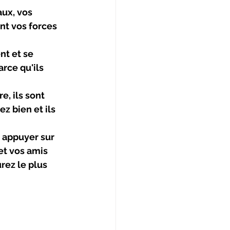
ux, vos 
nt vos forces 
nt et se 
arce qu'ils 
e, ils sont 
z bien et ils 
 appuyer sur 
et vos amis 
rez le plus 