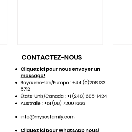
CONTACTEZ-NOUS
Cliquez ici pour nous envoyer un
message!
Royaume-Uni/Europe : +44 (0)208 133
5712
États-Unis/Canada : +1 (240) 685-1424
Renforcer les protocoles
Prot
Australie : +61 (08) 7200 1666
de sécurité pour les
ense
info@mysosfamily.com
travailleurs du bâtiment
la s
avec l'app My SOS Family
écol
Cliquez ici pour WhatsApp nous!