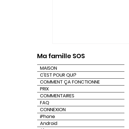
Ma famille SOS
MAISON
C'EST POUR QUI?
COMMENT ÇA FONCTIONNE
PRIX
COMMENTAIRES
Quelles sont les
FAQ
meilleures applications
CONNEXION
d'alerte d'urgence qui
iPhone
Android
donnent la priorité à la