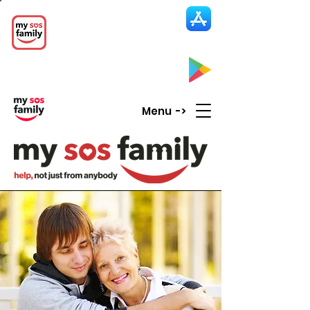
My SOS Family
Emergency Alert
App
CLICK UP HERE to SEE the APP
Menu ->