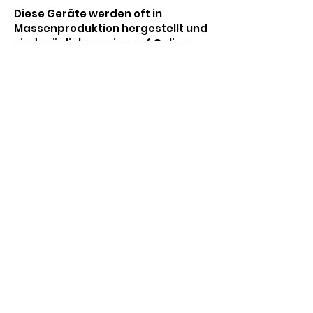
Diese Geräte werden oft in
Massenproduktion hergestellt und
sind möglicherweise auf Online-
Marktplätzen zu einem niedrigen
Preis erhältlich. Stellen Sie sich vor,
Sie suchen bei Alibaba nach
„Tragbarer GPS-SOS-Anhänger“
und finden identische Modelle für
45 US-Dollar.
Wir haben Ihre Bedürfnisse
abgedeckt!
Starten Sie noch
heute Ihre
KOSTENLOSE 14-
TAGE-Testversion!