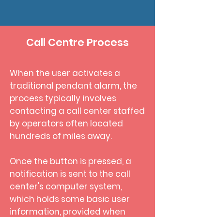
Call Centre Process
When the user activates a
traditional pendant alarm, the
process typically involves
contacting a call center staffed
by operators often located
hundreds of miles away.
Once the button is pressed, a
notification is sent to the call
center's computer system,
which holds some basic user
information, provided when