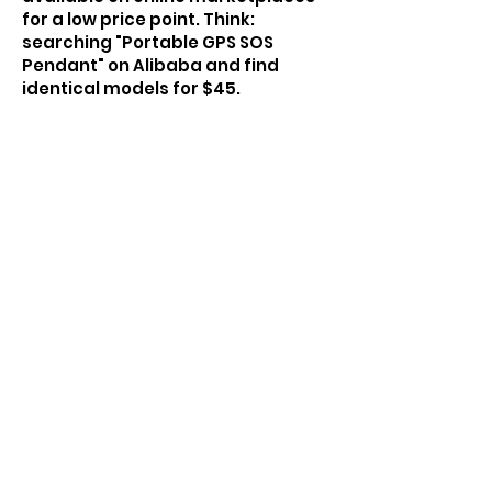
for a low price point. Think:
searching "Portable GPS SOS
Pendant" on Alibaba and find
identical models for $45.
¡Tenemos tus necesidades
cubiertas!
¡Comience su
prueba GRATUITA
de 14 DÍAS hoy!
¡Empezar ahora!