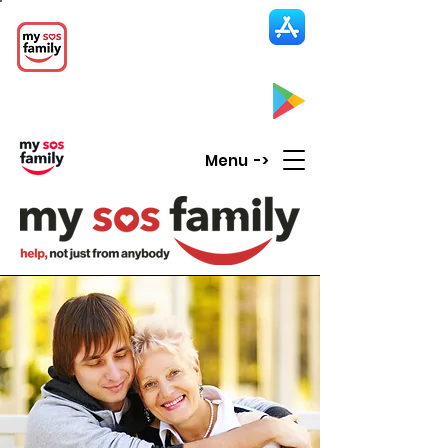
My SOS Family
Emergency Alert
App
CLICK UP HERE to SEE the APP
Menu ->