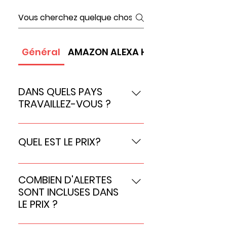
Général
AMAZON ALEXA HAUT-PARLEUR
DANS QUELS PAYS
TRAVAILLEZ-VOUS ?
Royaume-Uni, États-Unis,
Canada, Australie, Espagne,
QUEL EST LE PRIX?
France, Belgique, Irlande,
Allemagne, France et Suède.
Pour en savoir plus sur nos
tarifs, rendez-vous sur notre
COMBIEN D'ALERTES
page Tarifs !
SONT INCLUSES DANS
LE PRIX ?
Il n'y a pas de limite raisonnable