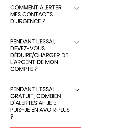
(alertes SOS illimitées)
COMMENT ALERTER
MES CONTACTS
D'URGENCE ?
Nous leur envoyons des SMS,
nous les appelons et nous leur
PENDANT L'ESSAI,
envoyons également des e-
DEVEZ-VOUS
mails.
DÉDUIRE/CHARGER DE
L'ARGENT DE MON
COMPTE ?
Non, l'application est
entièrement gratuite pendant
PENDANT L'ESSAI
la période d'essai. Une fois
GRATUIT, COMBIEN
l'essai terminé, vous décidez
D'ALERTES AI-JE ET
alors de mettre à niveau et
PUIS-JE EN AVOIR PLUS
vous payez alors soit via des
?
achats intégrés via Apple, soit