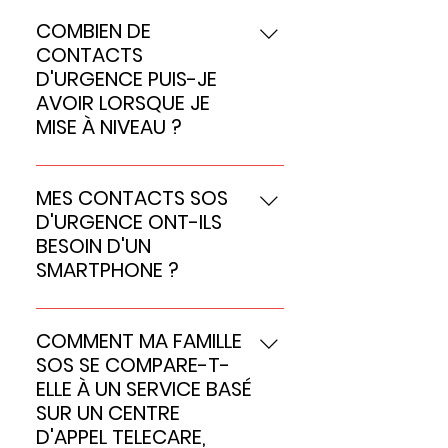
Vous disposez d'un nombre
via notre portail de paiement
illimité d'alertes à utiliser
en ligne sécurisé.
COMBIEN DE
pendant 30 jours, si vous
CONTACTS
souhaitez plus de temps ou plus
D'URGENCE PUIS-JE
d'alertes par e-mail
AVOIR LORSQUE JE
info@mysosfamily.com
MISE À NIVEAU ?
Autant que vous le souhaitez, il
n'y a pas de limite, c'est à vous
MES CONTACTS SOS
de décider de la taille de votre
D'URGENCE ONT-ILS
réseau.
BESOIN D'UN
SMARTPHONE ?
N'importe qui peut être un
contact SOS, vous n'avez pas
COMMENT MA FAMILLE
besoin d'un smartphone.
SOS SE COMPARE-T-
ELLE À UN SERVICE BASÉ
SUR UN CENTRE
D'APPEL TELECARE,