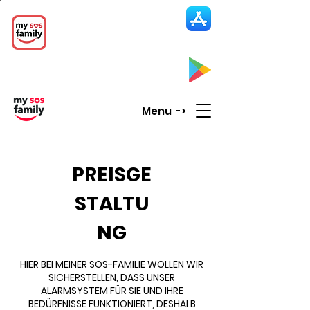
My SOS Family
Emergency Alert
App
CLICK UP HERE to SEE the APP
Menu ->
PREISGE
STALTU
NG
HIER BEI MEINER SOS-FAMILIE WOLLEN WIR
SICHERSTELLEN, DASS UNSER
ALARMSYSTEM FÜR SIE UND IHRE
BEDÜRFNISSE FUNKTIONIERT, DESHALB