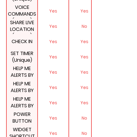
VOICE
Yes
Yes
COMMANDS
(Unique)
SHARE LIVE
Yes
No
LOCATION
(Unique)
CHECK IN
Yes
Yes
SET TIMER
Yes
Yes
(Unique)
HELP ME
Yes
Yes
ALERTS BY
EMAIL
HELP ME
Yes
Yes
ALERTS BY
PHONE CALL
HELP ME
Yes
Yes
(Unique)
ALERTS BY
SMS
POWER
Yes
No
BUTTON
SHORTCUT
WIDGET
Yes
No
ON ANDROID
SHORTCUT