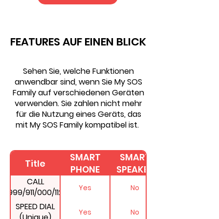
FEATURES AUF EINEN BLICK
Sehen Sie, welche Funktionen
anwendbar sind, wenn Sie My SOS
Family auf verschiedenen Geräten
verwenden. Sie zahlen nicht mehr
für die Nutzung eines Geräts, das
mit My SOS Family kompatibel ist.
SMART
SMART
Title
PHONE
SPEAKER
CALL
Yes
No
999/911/000/112
AT THE SAME
SPEED DIAL
Yes
No
TIME
(Unique)