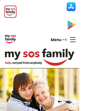
My SOS Family
Emergency Alert
App
CLICK UP HERE to SEE the APP
Menu ->