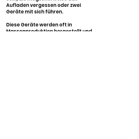
Aufladen vergessen oder zwei
Geräte mit sich führen.
Diese Geräte werden oft in
Massenproduktion hergestellt und
sind möglicherweise auf Online-
Marktplätzen zu einem niedrigen
Preis erhältlich. Stellen Sie sich vor,
Sie suchen bei Alibaba nach
„Tragbarer GPS-SOS-Anhänger“
und finden identische Modelle für
45 US-Dollar.
Wir haben Ihre Bedürfnisse
abgedeckt!
Starten Sie noch
heute Ihre