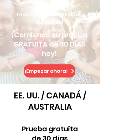
¡Tenemos tus necesidades
cubiertas!
¡Comience su prueba
GRATUITA de 30 DÍAS
hoy!
¡Empezar ahora!
EE. UU. / CANADÁ /
AUSTRALIA
Prueba gratuita
de 30 días