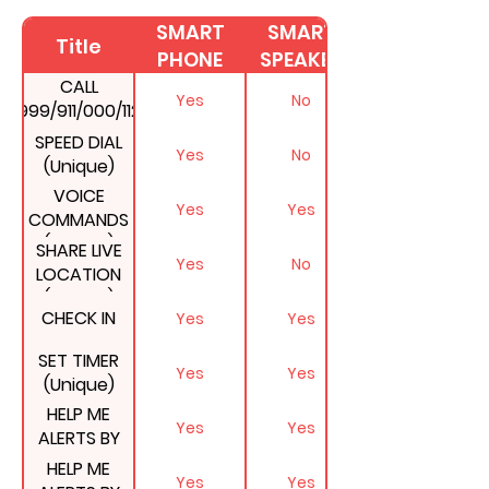
SMART
SMART
Title
PHONE
SPEAKER
CALL
Yes
No
999/911/000/112
AT THE SAME
SPEED DIAL
Yes
No
TIME
(Unique)
VOICE
Yes
Yes
COMMANDS
(Unique)
SHARE LIVE
Yes
No
LOCATION
(Unique)
CHECK IN
Yes
Yes
SET TIMER
Yes
Yes
(Unique)
HELP ME
Yes
Yes
ALERTS BY
EMAIL
HELP ME
Yes
Yes