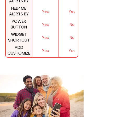
ALERTS BY
PHONE CALL
HELP ME
Yes
Yes
(Unique)
ALERTS BY
SMS
POWER
Yes
No
BUTTON
SHORTCUT
WIDGET
Yes
No
ON ANDROID
SHORTCUT
PHONES
ON IPHONES
ADD
(Unique)
Yes
Yes
& IPADS
CUSTOMIZE
MESSAGE