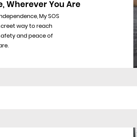
e, Wherever You Are
 independence, My SOS
iscreet way to reach
safety and peace of
re.