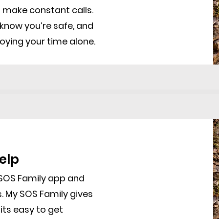
 make constant calls.
 know you’re safe, and
njoying your time alone.
elp
 SOS Family app and
s. My SOS Family gives
its easy to get