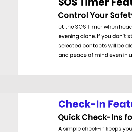
SOS Timer Fea
Control Your Safet
et the SOS Timer when headi
evening alone. If you don’t s
selected contacts will be al
and peace of mind even in u
Check-In Feat
Quick Check-Ins f
A simple check-in keeps your