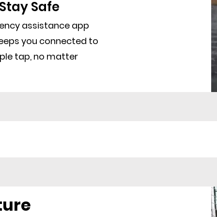
 Stay Safe
gency assistance app
keeps you connected to
ple tap, no matter
ture