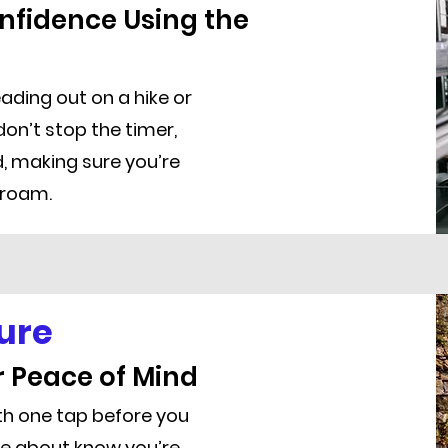
nfidence Using the
ading out on a hike or
don’t stop the timer,
d, making sure you’re
 roam.
ure
r Peace of Mind
ith one tap before you
re about know you’re