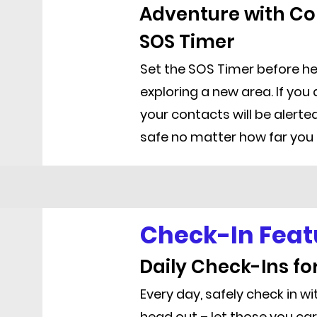
Adventure with Co
SOS Timer
Set the SOS Timer before he
exploring a new area. If you 
your contacts will be alerte
safe no matter how far you
Check-In Feat
Daily Check-Ins fo
Every day, safely check in w
head out – let those you ca