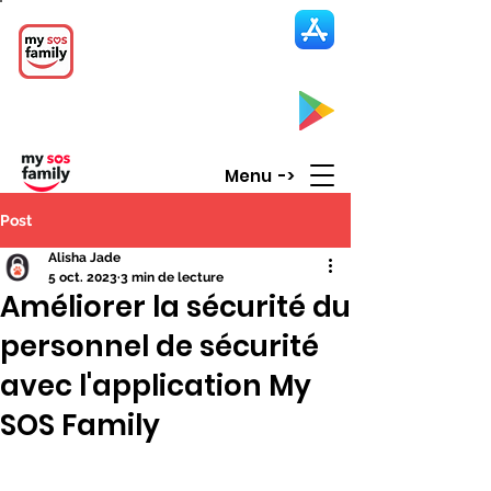
My SOS Family
Emergency Alert
App
CLICK UP HERE to SEE the APP
Menu ->
Post
Alisha Jade
5 oct. 2023
3 min de lecture
Améliorer la sécurité du
personnel de sécurité
avec l'application My
SOS Family