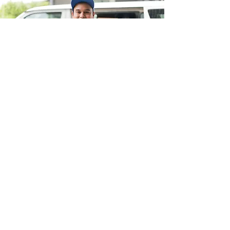
Delivery Drivers
Pizza / Food Deliverers
Couriers
Read More