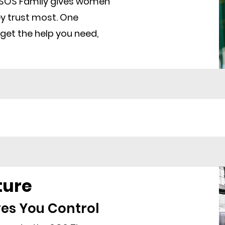
SOS Family gives women
ey trust most. One
o get the help you need,
ture
ves You Control