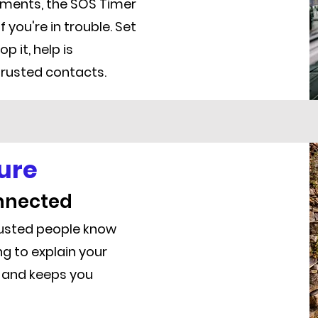
ments, the SOS Timer
 you're in trouble. Set
p it, help is
trusted contacts.
ure
onnected
trusted people know
g to explain your
k, and keeps you