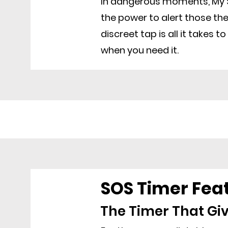
In dangerous moments, My 
the power to alert those th
discreet tap is all it takes t
when you need it.
SOS Timer Fea
The Timer That Gi