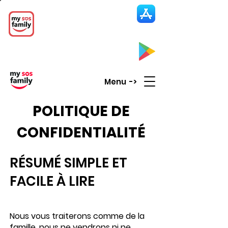
My SOS Family
Emergency Alert
App
CLICK UP HERE to SEE the APP
Menu ->
POLITIQUE DE
CONFIDENTIALITÉ
RÉSUMÉ SIMPLE ET
FACILE À LIRE
Nous vous traiterons comme de la
famille, nous ne vendrons ni ne