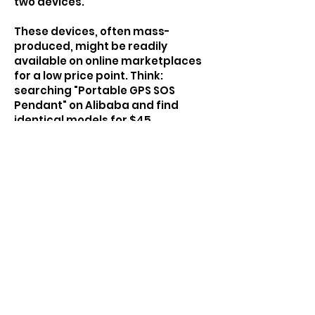
two devices.
These devices, often mass-
produced, might be readily
available on online marketplaces
for a low price point. Think:
searching "Portable GPS SOS
Pendant" on Alibaba and find
identical models for $45.
Nous avons vos besoins
couverts!
Commencez votre
essai GRATUIT de
30 jours dès
aujourd'hui !