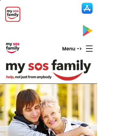
My SOS Family
Emergency Alert
App
CLICK UP HERE to SEE the APP
Menu ->