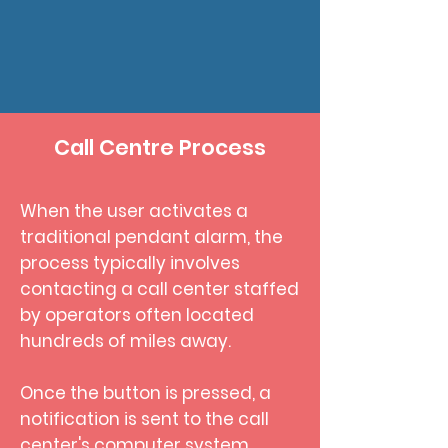
Call Centre Process
When the user activates a
traditional pendant alarm, the
process typically involves
contacting a call center staffed
by operators often located
hundreds of miles away.
Once the button is pressed, a
notification is sent to the call
center's computer system,